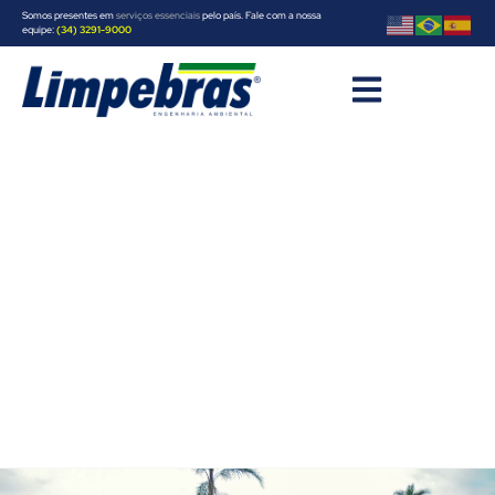
Somos presentes em
serviços essenciais
pelo país. Fale com a nossa
equipe:
(34) 3291-9000