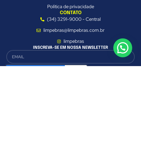
Política de privacidade
CONTATO
(34) 3291-9000 - Central
limpebras@limpebras.com.br
limpebras
INSCREVA-SE EM NOSSA NEWSLETTER
CADASTRAR
Este site é protegido pelo reCAPTCHA e se aplicam a
Política de
Privacidade
e os
Termos de Uso do Google
Av. Cesário Alvim, 1598 - Nossa Senhora Aparecida - Uberlândia - MG - CEP