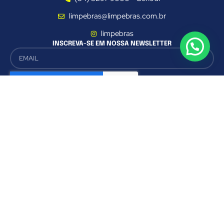
limpebras@limpebras.com.br
limpebras
INSCREVA-SE EM NOSSA NEWSLETTER
CADASTRAR
Este site é protegido pelo reCAPTCHA e se aplicam a
Política de
Privacidade
e os
Termos de Uso do Google
Av. Cesário Alvim, 1598 - Nossa Senhora Aparecida - Uberlândia - MG - CEP
38.400-694 🇧🇷
© 2024
Grupo Limpebras®
- Todos os direitos reservados.