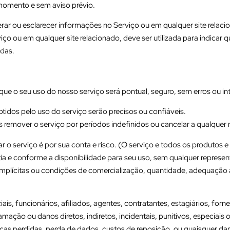
 momento e sem aviso prévio.
ar ou esclarecer informações no Serviço ou em qualquer site relaci
viço ou em qualquer site relacionado, deve ser utilizada para indica
adas.
ue o seu uso do nosso serviço será pontual, seguro, sem erros ou in
idos pelo uso do serviço serão precisos ou confiáveis.
mover o serviço por períodos indefinidos ou cancelar a qualquer m
o serviço é por sua conta e risco. (O serviço e todos os produtos e 
 e conforme a disponibilidade para seu uso, sem qualquer represent
 implícitas ou condições de comercialização, quantidade, adequação a 
ais, funcionários, afiliados, agentes, contratantes, estagiários, for
amação ou danos diretos, indiretos, incidentais, punitivos, especiais
anças perdidas, perda de dados, custos de reposição, ou quaisquer d