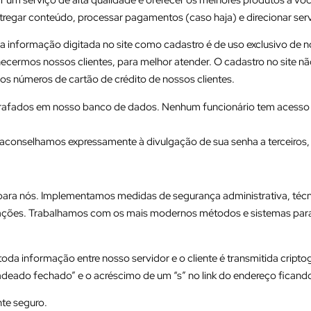
egar conteúdo, processar pagamentos (caso haja) e direcionar serv
a informação digitada no site como cadastro é de uso exclusivo d
ermos nossos clientes, para melhor atender. O cadastro no site não 
 números de cartão de crédito de nossos clientes.
rafados em nosso banco de dados. Nenhum funcionário tem acesso a s
conselhamos expressamente à divulgação de sua senha a terceiros,
ara nós. Implementamos medidas de segurança administrativa, técnic
rmações. Trabalhamos com os mais modernos métodos e sistemas pa
oda informação entre nosso servidor e o cliente é transmitida cript
deado fechado” e o acréscimo de um “s” no link do endereço ficando 
nte seguro.