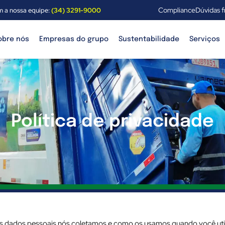
Compliance
Dúvidas 
m a nossa equipe:
(34) 3291-9000
obre nós
Empresas do grupo
Sustentabilidade
Serviços
Política de privacidade
is dados pessoais nós coletamos e como os usamos quando você utili