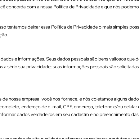
você concorda com a nossa Política de Privacidade e que nós podemos
so tentamos deixar essa Política de Privacidade o mais simples poss
ção.
dados e informações. Seus dados pessoais são bens valiosos que de
 a sério sua privacidade; suas informações pessoais são solicitad
iços de nossa empresa, você nos fornece, e nós coletamos alguns dad
ompleto, endereço de e-mail, CPF, endereço, telefone e/ou celular
informar dados verdadeiros em seu cadastro e no preenchimento da
r um serviço de alta qualidade e oferecer os melhores produtos a voc