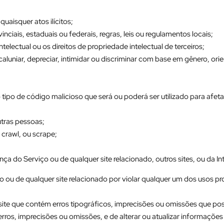
 quaisquer atos ilícitos;
inciais, estaduais ou federais, regras, leis ou regulamentos locais;
intelectual ou os direitos de propriedade intelectual de terceiros;
, caluniar, depreciar, intimidar ou discriminar com base em gênero, orien
ro tipo de código malicioso que será ou poderá ser utilizado para afe
;
utras pessoas;
, crawl, ou scrape;
nça do Serviço ou de qualquer site relacionado, outros sites, ou da In
o ou de qualquer site relacionado por violar qualquer um dos usos pr
te que contém erros tipográficos, imprecisões ou omissões que pos
 erros, imprecisões ou omissões, e de alterar ou atualizar informaçõ