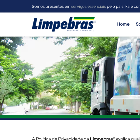
Somos presentes em
serviços essenciais
pelo país. Fale co
Home
S
A Política de Privacidade da
Limpebras®
explica qua