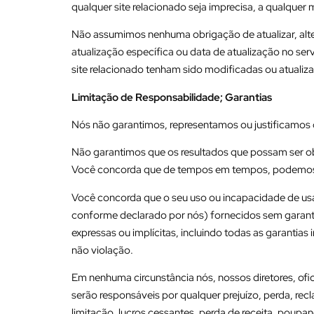
qualquer site relacionado seja imprecisa, a qualquer
Não assumimos nenhuma obrigação de atualizar, alter
atualização específica ou data de atualização no ser
site relacionado tenham sido modificadas ou atualiz
Limitação de Responsabilidade; Garantias
Nós não garantimos, representamos ou justificamos q
Não garantimos que os resultados que possam ser obt
Você concorda que de tempos em tempos, podemos re
Você concorda que o seu uso ou incapacidade de usar 
conforme declarado por nós) fornecidos sem garantia
expressas ou implícitas, incluindo todas as garantias
não violação.
Em nenhuma circunstância nós, nossos diretores, ofici
serão responsáveis por qualquer prejuízo, perda, recl
limitação, lucros cessantes, perda de receita, poup